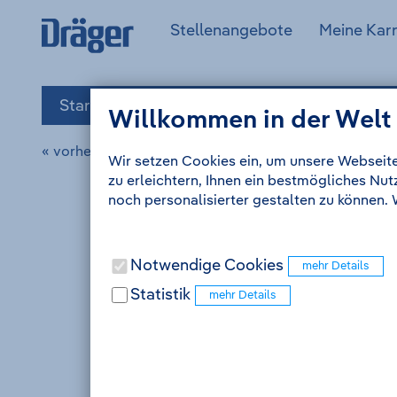
Zum
Zur
Drägerwerk
(aktuell)
Stellenangebote
Meine Karr
Inhalt
Navigation
AG
Anmelden
&
Co.
KGaA
Startseite
Stellenangebote
Praktikum /
Willkommen in der Welt
-
Zur
« vorherige Stellenanzeige
Wir setzen Cookies ein, um unsere Webseite
Startseite
zu erleichtern, Ihnen ein bestmögliches Nu
noch personalisierter gestalten zu können.
Notwendige Cookies
Statistik