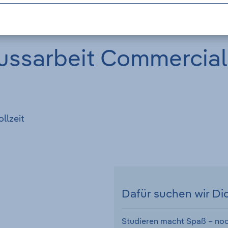
ussarbeit Commercial
ollzeit
Dafür suchen wir Di
Studieren macht Spaß – noch