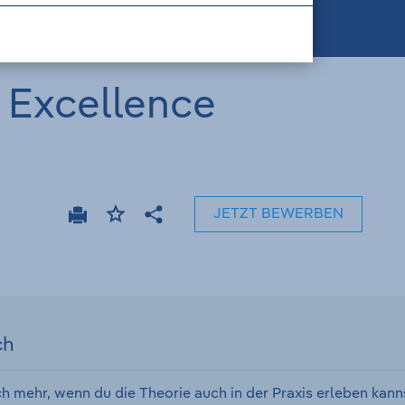
 Excellence
JETZT BEWERBEN
Drucken
Stellenanzeige
Teilen
merken
ch
 mehr, wenn du die Theorie auch in der Praxis erleben kann