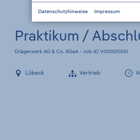
Datenschutzhinweise
Impressum
Praktikum / Abschl
Drägerwerk AG & Co. KGaA - Job-ID V000010261
Lübeck
Vertrieb
V