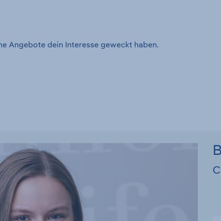
ene Angebote dein Interesse geweckt haben.
B
C