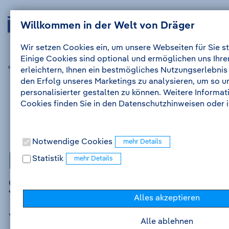
Zum
Zur
Drägerwerk
Navig
Inhalt
Navigation
Willkommen in der Welt von Dräger
Anmelden
Me
auskl
AG
&
Wir setzen Cookies ein, um unsere Webseiten für Sie st
Co.
Einige Cookies sind optional und ermöglichen uns Ihr
KGaA
« vorherige Stellenanzeige
nächste Stellenanzeige »
erleichtern, Ihnen ein bestmögliches Nutzungserlebnis
-
den Erfolg unseres Marketings zu analysieren, um so 
Zur
personalisierter gestalten zu können. Weitere Informa
Startseite
Cookies finden Sie in den Datenschutzhinweisen oder
Notwendige Cookies
Praktikum Digital
Statistik
Sales Development
Alles akzeptieren
- E-Commerce
Alle ablehnen