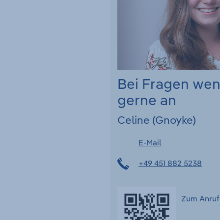
Bei Fragen we
gerne an
Celine (Gnoyke)
E-Mail
+49 451 882 5238
Zum Anruf