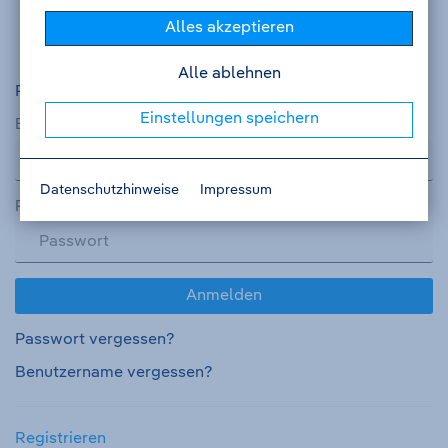
im Fall einer Talentpool-Aufnahme Ihr Talentprofil
Alles akzeptieren
zu pflegen.
Alle ablehnen
Pflichtfelder sind mit einem (*) markiert.
Einstellungen speichern
Benutzername
*
Datenschutzhinweise
Impressum
Passwort
*
Anmelden
Passwort vergessen?
Benutzername vergessen?
Registrieren