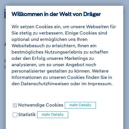
Zum
Zur
Drägerwerk
Navig
Inhalt
Navigation
Willkommen in der Welt von Dräger
Anmelden
Me
auskl
AG
&
Wir setzen Cookies ein, um unsere Webseiten für
Co.
Sie stetig zu verbessern. Einige Cookies sind
KGaA
Anmelden
optional und ermöglichen uns Ihren
-
Websitebesuch zu erleichtern, Ihnen ein
Zur
bestmögliches Nutzungserlebnis zu schaffen
Startseite
oder den Erfolg unseres Marketings zu
Registrieren lohnt sich! Sie haben dadurch die
analysieren, um so unser Angebot noch
Möglichkeit, in Ihrem Karriereportal:
personalisierter gestalten zu können. Weitere
Ihre gemerkten Jobs zu verwalten
Informationen zu unseren Cookies finden Sie in
Ihr Job Abo zu verwalten
den Datenschutzhinweisen oder im Impressum.
sich über den aktuellen Stand Ihrer Bewerbungen
zu informieren
Ihre E-Mail-Korrespondenz einzusehen
Notwendige Cookies
Termine zu Bewerbungsgesprächen und Events zu
Statistik
verwalten
Weitere Bewerbungen mit einem vorbefüllten
Formular zu starten