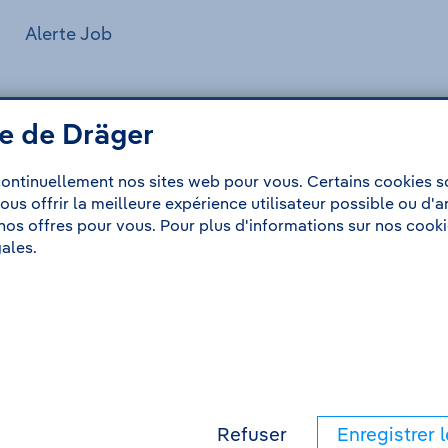
Alerte Job
e de Dräger
ung – Entwicklung - Data-Analytics für eine webba
ontinuellement nos sites web pour vous. Certains cookies so
 vous offrir la meilleure expérience utilisateur possible ou d'
os offres pour vous. Pour plus d'informations sur nos cookie
ales.
Refuser
Enregistrer 