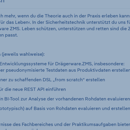
ch
 mehr, wenn du die Theorie auch in der Praxis erleben kann
für das Leben‹. In der Sicherheitstechnik unterstützt du uns
e ZMS. Leben schützen, unterstützen und retten sind die Zie
en passt.
(jeweils wahlweise):
 Entwicklungssysteme für Drägerware.ZMS, insbesondere:
er pseudonymisierte Testdaten aus Produktivdaten erstelle
iner zu schaffenden DSL „from scratch“ erstellen
für die neue REST API einführen
in BI-Tool zur Analyse der vorhandenen Rohdaten evaluieren
ototypisch) auf Basis von Rohdaten evaluieren und erstelle
rnisse des Fachbereiches und der Praktikumsaufgaben bieten 