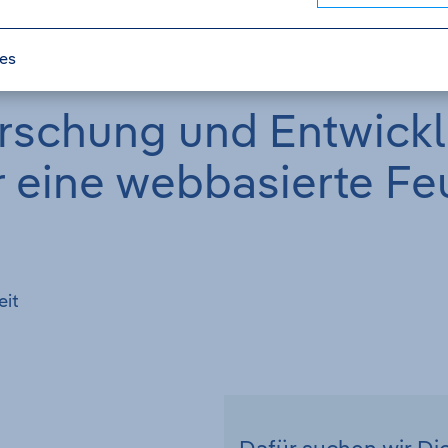
les
orschung und Entwick
ür eine webbasierte 
eit