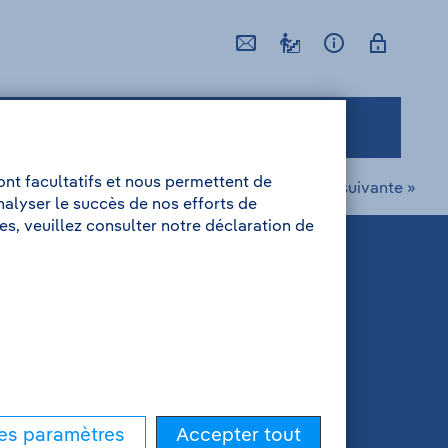
sierte Feuerwehrverwaltung
nt facultatifs et nous permettent de
offre suivante »
analyser le succès de nos efforts de
s, veuillez consulter notre déclaration de
les paramètres
Accepter tout