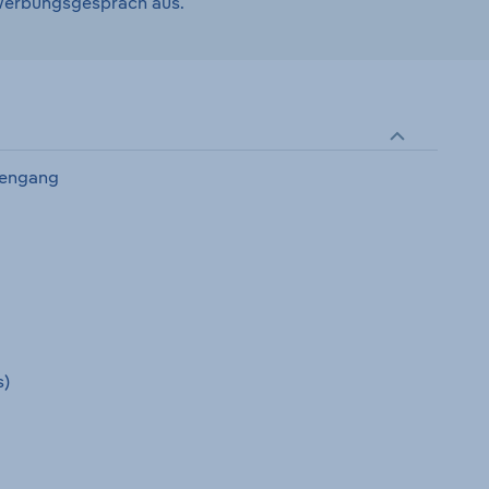
ewerbungsgespräch aus.
iengang
s)