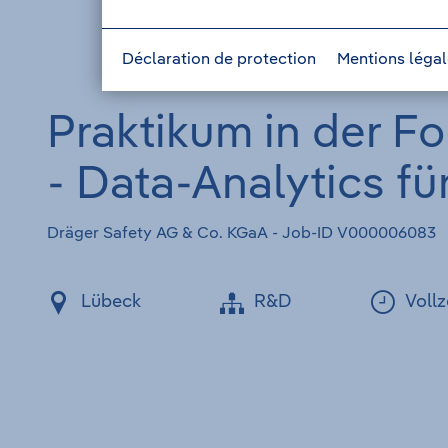
Déclaration de protection
Mentions léga
Praktikum in der F
- Data-Analytics f
Dräger Safety AG & Co. KGaA - Job-ID V000006083
Lübeck
R&D
Vollz