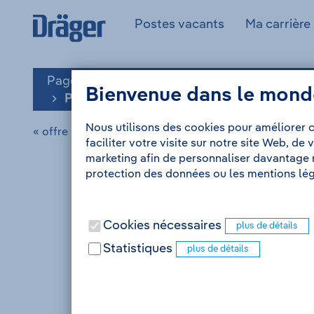
Au
À
Drägerwerk
(actuel)
Postes vacants
Ma carrière
contenu
la
AG
Se
navigation
&
connecter
Co.
Page d'accueil
Postes vacants
KGaA
Bienvenue dans le mond
-
Praktikum in der Forschung und Entwickl
À
Nous utilisons des cookies pour améliorer c
la
« offre précédente
faciliter votre visite sur notre site Web, de
page
marketing afin de personnaliser davantage n
d'accueil
protection des données ou les mentions lég
Cookies nécessaires
Statistiques