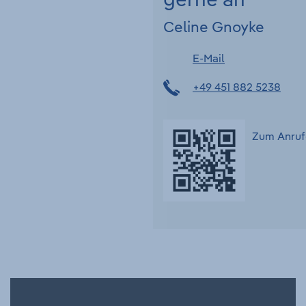
gerne an
Celine Gnoyke
E-Mail
+49 451 882 5238
Zum Anruf