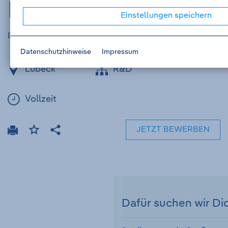
Dokumentation
Einstellungen speichern
Drägerwerk AG & Co. KGaA - Job-ID V000011031
Datenschutzhinweise
Impressum
Lübeck
R&D
Vollzeit
JETZT BEWERBEN
Drucken
Stellenanzeige
Teilen
merken
Dafür suchen wir Di