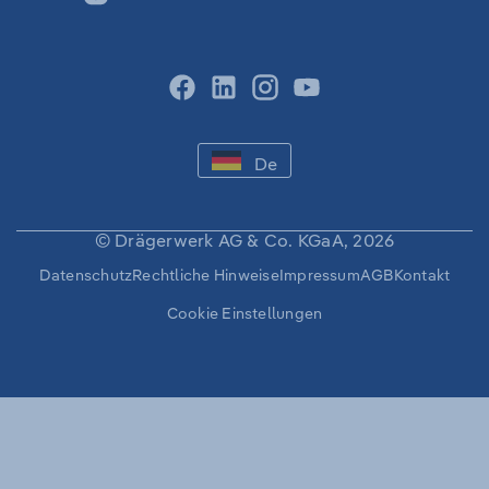
facebook
linkedin
instagram
youtube
-
De
DEUTSCH
-
SPRACHE
WECHSELN
© Drägerwerk AG & Co. KGaA, 2026
Sekundäre
Datenschutz
Rechtliche Hinweise
Impressum
AGB
Kontakt
Navigation
Cookie Einstellungen