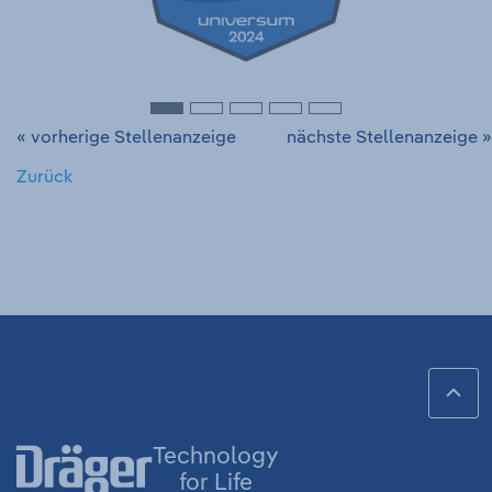
« vorherige Stellenanzeige
nächste Stellenanzeige »
Zurück
Fußzeile
Sch
Technology
for Life