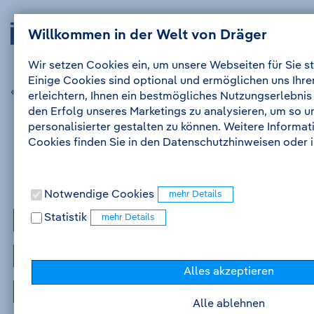
Zum
Zur
Drägerwerk
Navig
Inhalt
Navigation
Willkommen in der Welt von Dräger
Anmelden
Me
auskl
AG
&
Wir setzen Cookies ein, um unsere Webseiten für Sie st
Co.
Einige Cookies sind optional und ermöglichen uns Ihr
KGaA
« vorherige Stellenanzeige
nächste Stellenanzeige »
erleichtern, Ihnen ein bestmögliches Nutzungserlebnis
-
den Erfolg unseres Marketings zu analysieren, um so 
Zur
personalisierter gestalten zu können. Weitere Informa
Startseite
Cookies finden Sie in den Datenschutzhinweisen oder
Notwendige Cookies
Praktikum
Statistik
Medizinprodukte -
Alles akzeptieren
KI zur Usability
Alle ablehnen