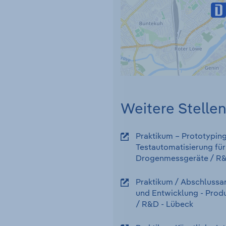
Weitere Stelle
Praktikum – Prototypin
Testautomatisierung für
Drogenmessgeräte
/ R
Praktikum / Abschlussar
und Entwicklung - Produ
/ R&D
-
Lübeck