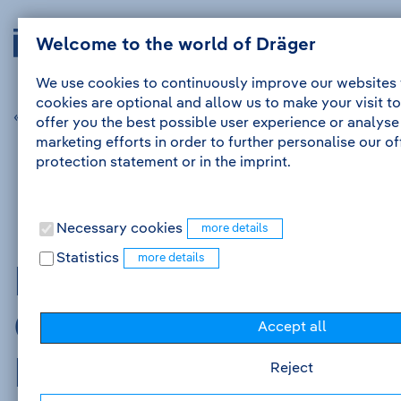
Skip
Skip
Drägerwerk
Navig
to
to
Welcome to the world of Dräger
Login
Me
auskl
AG
the
the
&
content
navigation
We use cookies to continuously improve our websites
Co.
cookies are optional and allow us to make your visit to
KGaA
« previous jobad
next jobad »
offer you the best possible user experience or analyse
-
marketing efforts in order to further personalise our o
Go
protection statement or in the imprint.
to
homepage
Necessary cookies
Statistics
Praktikum in der
Grundlagenentwickl
Accept all
Innovation -
Reject