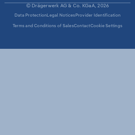
LANGUAGE
© Drägerwerk AG & Co. KGaA, 2026
Secondary
Data Protection
Legal Notices
Provider Identification
Navigation
Terms and Conditions of Sales
Contact
Cookie Settings