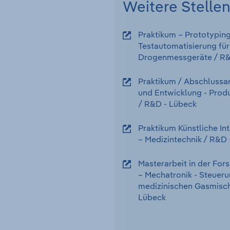
Weitere Stelle
Praktikum – Prototypin
Testautomatisierung für
Drogenmessgeräte
/ R
Praktikum / Abschlussar
und Entwicklung - Produ
/ R&D
-
Lübeck
Praktikum Künstliche In
– Medizintechnik
/ R&D
Masterarbeit in der Fo
– Mechatronik - Steueru
medizinischen Gasmisch
Lübeck