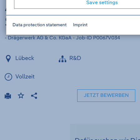
Angewandte
Save settings
Sensorsysteme
Data protection statement
Imprint
- Drägerwerk AG & Co. KGaA - Job-ID P0067V034
Lübeck
R&D
Vollzeit
JETZT BEWERBEN
Drucken
Bookmark
Teilen
job
ad