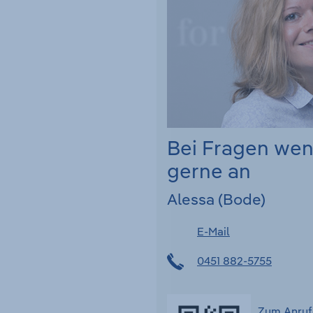
Bei Fragen we
gerne an
Alessa (Bode)
E-Mail
0451 882-5755
Zum Anruf