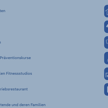
ten
s
 Präventionskurse
len Fitnessstudios
riebsrestaurant
itende und deren Familien