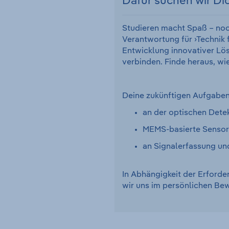
Dafür suchen wir Di
Studieren macht Spaß – noch
Verantwortung für ›Technik 
Entwicklung innovativer Lösu
verbinden. Finde heraus, wi
Deine zukünftigen Aufgaben
an der optischen Dete
MEMS-basierte Sensore
an Signalerfassung un
In Abhängigkeit der Erforde
wir uns im persönlichen B