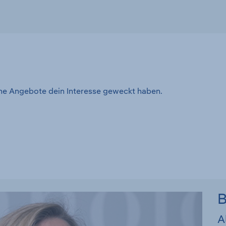
ene Angebote dein Interesse geweckt haben.
B
A