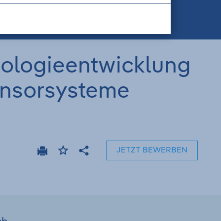
nologieentwicklung
Sensorsysteme
JETZT BEWERBEN
Drucken
Stellenanzeige
Teilen
merken