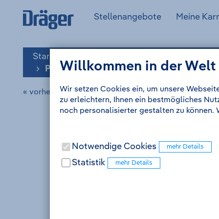
Zum
Zur
Drägerwerk
(aktuell)
Stellenangebote
Meine Karr
Inhalt
Navigation
AG
Anmelden
&
Co.
Startseite
Stellenangebote
KGaA
Willkommen in der Welt
-
Praktikum / Abschlussarbeit in der Tech
Zur
Wir setzen Cookies ein, um unsere Webseite
Startseite
« vorherige Stellenanzeige
zu erleichtern, Ihnen ein bestmögliches Nu
noch personalisierter gestalten zu können.
Notwendige Cookies
Statistik