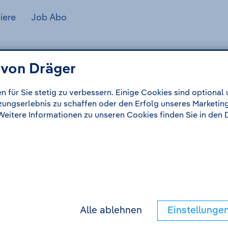
iere
Job Abo
 von Dräger
nologieentwicklung - Sensorik und vernetzte einge
n für Sie stetig zu verbessern. Einige Cookies sind optiona
tzungserlebnis zu schaffen oder den Erfolg unseres Marketin
 Weitere Informationen zu unseren Cookies finden Sie in de
Alle ablehnen
Einstellunge