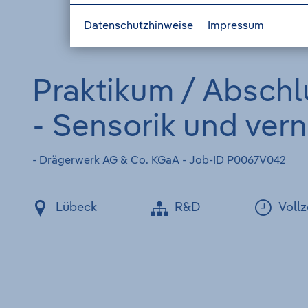
Datenschutzhinweise
Impressum
Praktikum / Abschl
- Sensorik und ver
- Drägerwerk AG & Co. KGaA - Job-ID P0067V042
Lübeck
R&D
Vollz