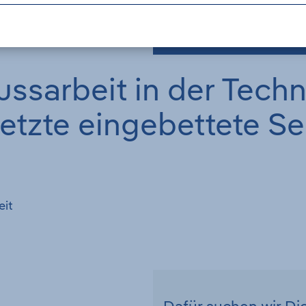
ussarbeit in der Tech
netzte eingebettete 
eit