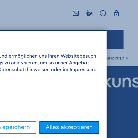
bettete Sensorsysteme
l und ermöglichen uns Ihren Websitebesuch
nächste Stellenanzeige »
gs zu analysieren, um so unser Angebot
n Datenschutzhinweisen oder im Impressum.
n speichern
Alles akzeptieren