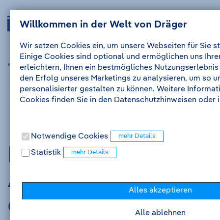
Zum
Zur
Drägerwerk
Navig
Inhalt
Navigation
Willkommen in der Welt von Dräger
Anmelden
Me
auskl
AG
&
Wir setzen Cookies ein, um unsere Webseiten für Sie st
Co.
Einige Cookies sind optional und ermöglichen uns Ihr
KGaA
« vorherige Stellenanzeige
nächste Stellenanzeige »
erleichtern, Ihnen ein bestmögliches Nutzungserlebnis
-
den Erfolg unseres Marketings zu analysieren, um so 
Zur
personalisierter gestalten zu können. Weitere Informa
Startseite
Cookies finden Sie in den Datenschutzhinweisen oder
Notwendige Cookies
Praktikum /
Statistik
Abschlussarbeit in
Alles akzeptieren
der Technischen
Alle ablehnen