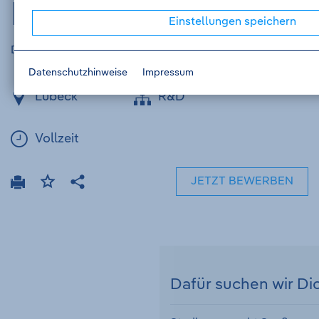
Dokumentation
Einstellungen speichern
Drägerwerk AG & Co. KGaA - Job-ID P0067V031
Datenschutzhinweise
Impressum
Lübeck
R&D
Vollzeit
JETZT BEWERBEN
Drucken
Stellenanzeige
Teilen
merken
Dafür suchen wir Di