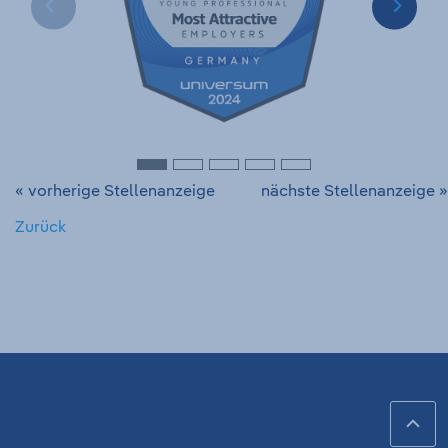
« vorherige Stellenanzeige
nächste Stellenanzeige »
Zurück
Fußzeile
Sch