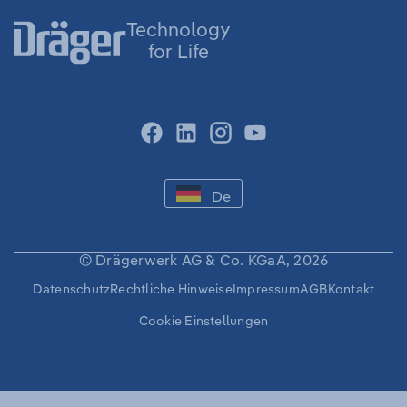
Technology
for Life
facebook
linkedin
instagram
youtube
-
De
DEUTSCH
-
SPRACHE
WECHSELN
© Drägerwerk AG & Co. KGaA, 2026
Sekundäre
Datenschutz
Rechtliche Hinweise
Impressum
AGB
Kontakt
Navigation
Cookie Einstellungen