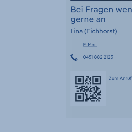
Bei Fragen we
gerne an
Lina (Eichhorst)
E-Mail
0451 882 2125
Zum Anruf