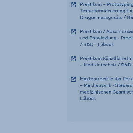
Praktikum – Prototypin
Testautomatisierung für
Drogenmessgeräte
/ R
Praktikum / Abschlussar
und Entwicklung - Produ
/ R&D
-
Lübeck
Praktikum Künstliche In
– Medizintechnik
/ R&D
Masterarbeit in der Fo
– Mechatronik - Steueru
medizinischen Gasmisch
Lübeck