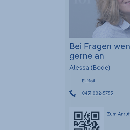
Bei Fragen we
gerne an
Alessa (Bode)
E-Mail
0451 882-5755
Zum Anruf