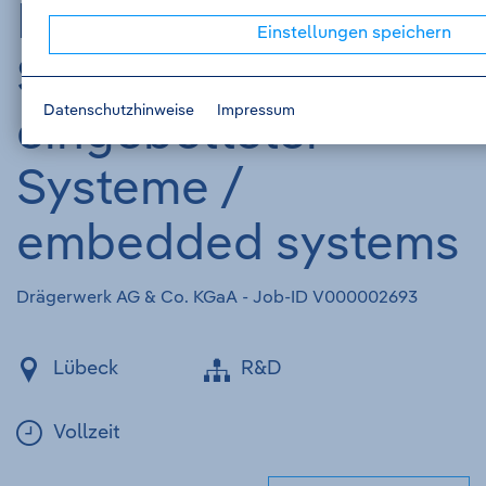
Entwicklung -
Einstellungen speichern
Softwareentwicklun
Datenschutzhinweise
Impressum
eingebetteter
Systeme /
embedded systems
Drägerwerk AG & Co. KGaA - Job-ID V000002693
Lübeck
R&D
Vollzeit