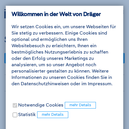
Zum
Zur
Drägerwerk
Navig
Inhalt
Navigation
Willkommen in der Welt von Dräger
Anmelden
Me
auskl
AG
&
Wir setzen Cookies ein, um unsere Webseiten für
Co.
Sie stetig zu verbessern. Einige Cookies sind
KGaA
Suchergebnis
optional und ermöglichen uns Ihren
-
Websitebesuch zu erleichtern, Ihnen ein
Zur
bestmögliches Nutzungserlebnis zu schaffen
Startseite
Favoriten
Job Abo erstellen
oder den Erfolg unseres Marketings zu
analysieren, um so unser Angebot noch
personalisierter gestalten zu können. Weitere
Zum
Informationen zu unseren Cookies finden Sie in
Suchkriterien
Suchergebnis
den Datenschutzhinweisen oder im Impressum.
Notwendige Cookies
Statistik
Bitte warten...