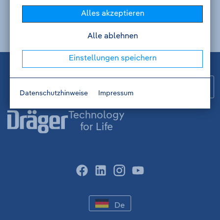
Alles akzeptieren
Alle ablehnen
Fußzeile
Einstellungen speichern
Sch
Datenschutzhinweise
Impressum
Technology
for Life
facebook
linkedin
instagram
youtube
-
De
DEUTSCH
-