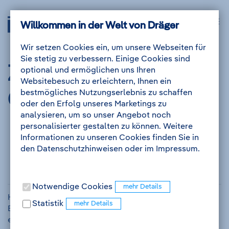
Zum
Zur
Drägerwerk
Navig
Inhalt
Navigation
Willkommen in der Welt von Dräger
Anmelden
Me
auskl
AG
&
Wir setzen Cookies ein, um unsere Webseiten für
Co.
Sie stetig zu verbessern. Einige Cookies sind
KGaA
Zur
optional und ermöglichen uns Ihren
-
Websitebesuch zu erleichtern, Ihnen ein
Zur
bestmögliches Nutzungserlebnis zu schaffen
Onlinebewerbung
Startseite
oder den Erfolg unseres Marketings zu
analysieren, um so unser Angebot noch
personalisierter gestalten zu können. Weitere
Informationen zu unseren Cookies finden Sie in
Ohne Anmeldung oder
den Datenschutzhinweisen oder im Impressum.
Registrierung
Notwendige Cookies
Hier gelangen Sie direkt ohne Registrierung ins
Statistik
Bewerbungsformular. Nach Eingang Ihrer Bewerbung
erstellen wir für Sie ein Benutzerkonto.