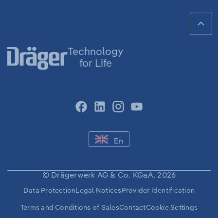
footer
Qui
men
Technology
for Life
facebook
linkedin
instagram
youtube
-
En
ENGLISH
-
CHANGE
LANGUAGE
© Drägerwerk AG & Co. KGaA, 2026
Secondary
Data Protection
Legal Notices
Provider Identification
Navigation
Terms and Conditions of Sales
Contact
Cookie Settings