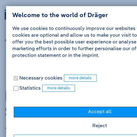
Skip
Skip
Drägerwerk
Navig
to
to
Welcome to the world of Dräger
Login
Me
auskl
AG
the
the
&
content
navigation
We use cookies to continuously improve our websites
Co.
cookies are optional and allow us to make your visit to
KGaA
« previous jobad
next jobad »
offer you the best possible user experience or analyse
-
marketing efforts in order to further personalise our o
Go
protection statement or in the imprint.
to
homepage
Necessary cookies
Statistics
Praktikum Digital
Sales Development
Accept all
- E-Commerce
Reject