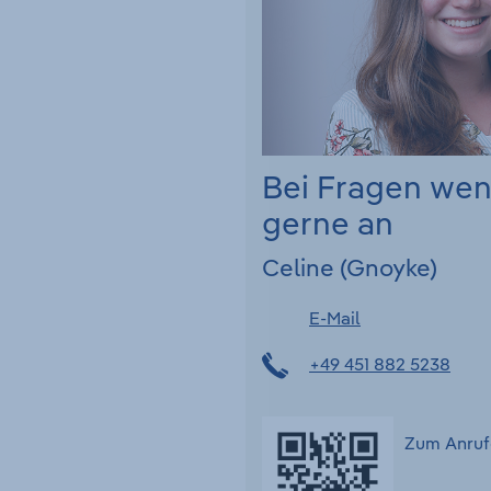
Bei Fragen we
gerne an
Celine (Gnoyke)
E-Mail
+49 451 882 5238
Zum Anruf