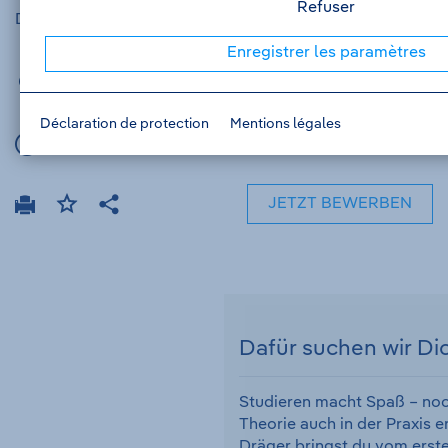
Refuser
Drägerwerk AG & Co. KGaA - Job-ID V000002400
Enregistrer les paramètres
Lübeck
Einkauf
Déclaration de protection
Mentions légales
Vollzeit
JETZT BEWERBEN
Drucken
Ajouter
Teilen
aux
favoris
Dafür suchen wir Di
Studieren macht Spaß – noc
Theorie auch in der Praxis e
Dräger bringst du vom erste