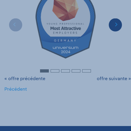
« offre précédente
offre suivante »
Précédent
Pied