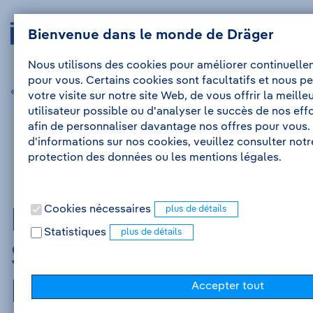
Au
À
Drägerwerk
Navig
contenu
la
Bienvenue dans le monde de Dräger
Se
Me
auskl
AG
navigation
connecter
&
Nous utilisons des cookies pour améliorer continuelle
Co.
pour vous. Certains cookies sont facultatifs et nous pe
KGaA
« offre précédente
offre suivante »
votre visite sur notre site Web, de vous offrir la meill
-
utilisateur possible ou d'analyser le succès de nos eff
À
afin de personnaliser davantage nos offres pour vous.
la
d'informations sur nos cookies, veuillez consulter not
page
protection des données ou les mentions légales.
d'accueil
Cookies nécessaires
Praktikum
Statistiques
Strategischer
Einkauf
Accepter tout