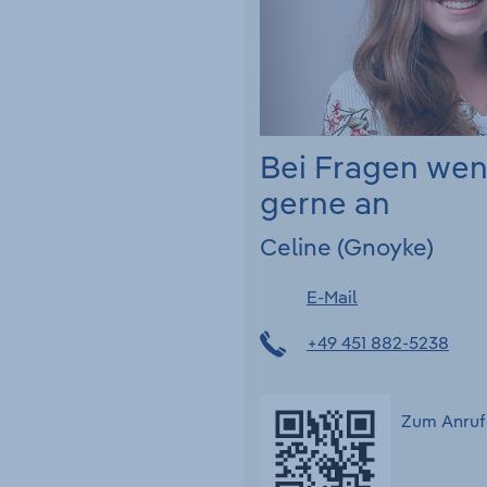
Bei Fragen we
gerne an
Celine (Gnoyke)
E-Mail
+49 451 882-5238
Zum Anruf