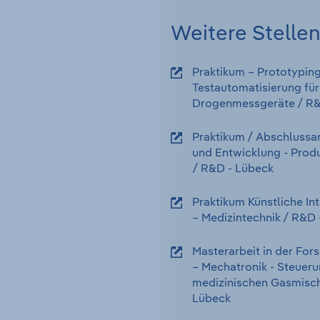
Weitere Stelle
Praktikum – Prototypin
Testautomatisierung für
Drogenmessgeräte
/ R
Praktikum / Abschlussar
und Entwicklung - Produ
/ R&D
-
Lübeck
Praktikum Künstliche In
– Medizintechnik
/ R&D
Masterarbeit in der Fo
– Mechatronik - Steueru
medizinischen Gasmisch
Lübeck