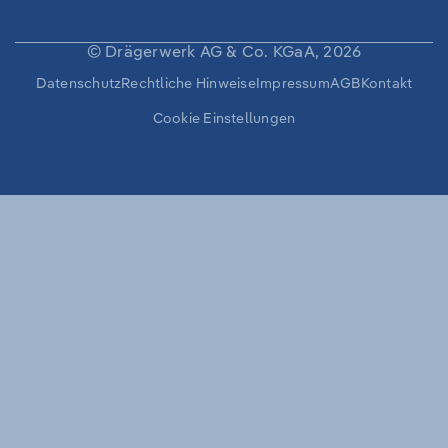
-
SPRACHE
WECHSELN
© Drägerwerk AG & Co. KGaA, 2026
Sekundäre
Datenschutz
Rechtliche Hinweise
Impressum
AGB
Kontakt
Navigation
Cookie Einstellungen