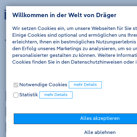
Zum
Zur
Drägerwerk
Navig
Inhalt
Navigation
Willkommen in der Welt von Dräger
Anmelden
Me
auskl
AG
&
Wir setzen Cookies ein, um unsere Webseiten für Sie st
Co.
Einige Cookies sind optional und ermöglichen uns Ihr
KGaA
« vorherige Stellenanzeige
nächste Stellenanzeige »
erleichtern, Ihnen ein bestmögliches Nutzungserlebnis
-
den Erfolg unseres Marketings zu analysieren, um so 
Zur
personalisierter gestalten zu können. Weitere Informa
Startseite
Cookies finden Sie in den Datenschutzhinweisen oder
Notwendige Cookies
Praktikum in der
Statistik
Forschung und
Alles akzeptieren
Entwicklung -
Alle ablehnen