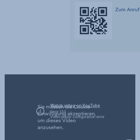
Zum Anruf
Sie müssen die Cookie-
Einwilligung akzeptieren,
um dieses Video
anzusehen.