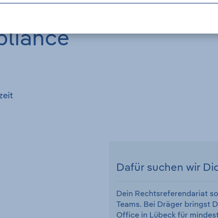
pliance
zeit
Dafür suchen wir Di
Dein Rechtsreferendariat s
Teams. Bei Dräger bringst 
Office in Lübeck für minde