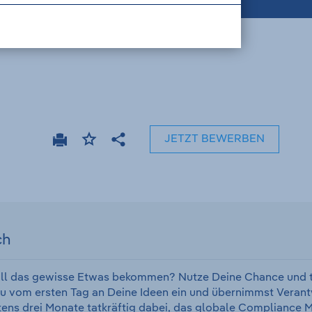
JETZT BEWERBEN
Drucken
Stellenanzeige
Teilen
merken
ch
oll das gewisse Etwas bekommen? Nutze Deine Chance und ta
Du vom ersten Tag an Deine Ideen ein und übernimmst Verant
stens drei Monate tatkräftig dabei, das globale Complianc