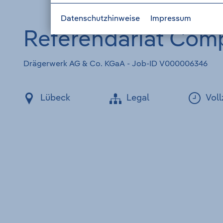
Datenschutzhinweise
Impressum
Referendariat Com
Drägerwerk AG & Co. KGaA - Job-ID V000006346
Lübeck
Legal
Voll