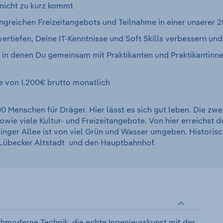
nicht zu kurz kommt
greichen Freizeitangebots und Teilnahme in einer unserer 
ertiefen, Deine IT-Kenntnisse und Soft Skills verbessern un
, in denen Du gemeinsam mit Praktikanten und Praktikantin
e von 1.200€ brutto monatlich
00 Menschen für Dräger. Hier lässt es sich gut leben. Die zw
wie viele Kultur- und Freizeitangebote. Von hier erreichst 
linger Allee ist von viel Grün und Wasser umgeben. Histori
e Lübecker Altstadt und den Hauptbahnhof.
hmoderne Technik, die echte Ingenieurskunst mit der