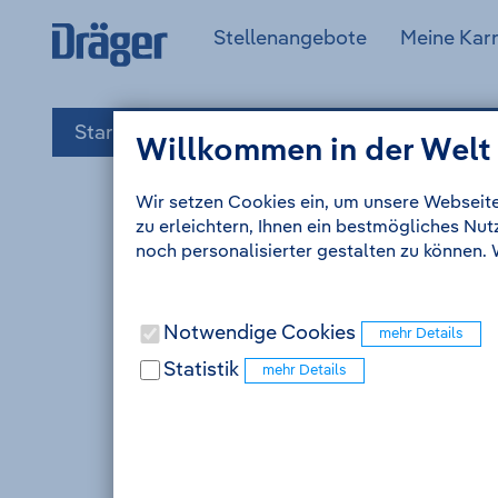
Zum
Zur
Drägerwerk
(aktuell)
Stellenangebote
Meine Karr
Inhalt
Navigation
AG
Anmelden
&
Co.
KGaA
Startseite
Stellenangebote
Referendar
Willkommen in der Welt
-
Zur
Wir setzen Cookies ein, um unsere Webseite
Startseite
zu erleichtern, Ihnen ein bestmögliches Nu
noch personalisierter gestalten zu können.
Notwendige Cookies
Statistik