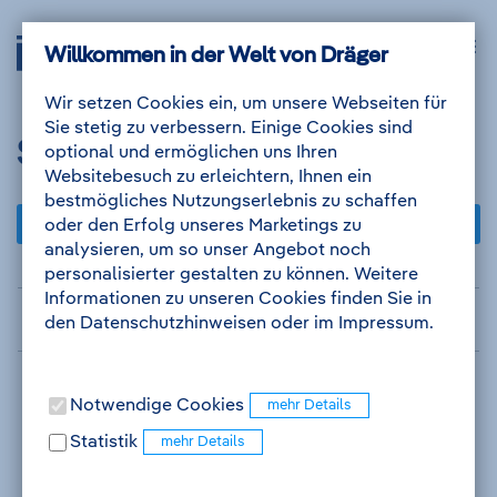
Zum
Zur
Drägerwerk
Navig
Inhalt
Navigation
Willkommen in der Welt von Dräger
Anmelden
Me
auskl
AG
&
Wir setzen Cookies ein, um unsere Webseiten für
Co.
Sie stetig zu verbessern. Einige Cookies sind
KGaA
Suchergebnis
optional und ermöglichen uns Ihren
-
Websitebesuch zu erleichtern, Ihnen ein
Zur
bestmögliches Nutzungserlebnis zu schaffen
Startseite
Favoriten
Job Abo erstellen
oder den Erfolg unseres Marketings zu
analysieren, um so unser Angebot noch
personalisierter gestalten zu können. Weitere
Zum
Informationen zu unseren Cookies finden Sie in
Suchkriterien
Suchergebnis
den Datenschutzhinweisen oder im Impressum.
Notwendige Cookies
Statistik
Bitte warten...