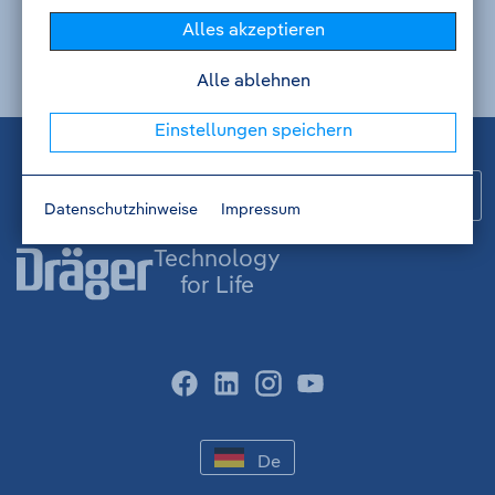
Alles akzeptieren
Alle ablehnen
Fußzeile
Einstellungen speichern
Sch
Datenschutzhinweise
Impressum
Technology
for Life
facebook
linkedin
instagram
youtube
-
De
DEUTSCH
-