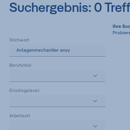
Suchergebnis
:
0
Tref
Zum
Ihre Suc
Suchergebnis
Probiere
Stichwort
Berufsfeld
Einstiegslevel
Arbeitsort