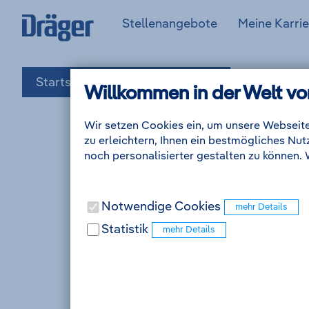
Zum
Zur
Drägerwerk
(aktuell)
Stellenangebote
Meine Karrie
Inhalt
Navigation
AG
Anmelden
&
Co.
KGaA
Startseite
Stellenangebote
Willkommen in der Welt vo
-
Zum
Zur
Suchergebnis
Wir setzen Cookies ein, um unsere Webseite
Startseite
zu erleichtern, Ihnen ein bestmögliches Nu
noch personalisierter gestalten zu können.
Notwendige Cookies
Statistik